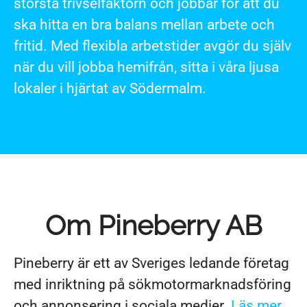
största trivselfaktorn och jobbar för att du
ska hitta en bra balans mellan arbete och
fritid. Med flexibla arbetstider avgör du själv
när du vill jobba hemifrån, sitta i våra ljusa
lokaler i hjärtat av Södermalm.
Om Pineberry AB
Pineberry är ett av Sveriges ledande företag
med inriktning på sökmotormarknadsföring
och annonsering i sociala medier.
Läs mer