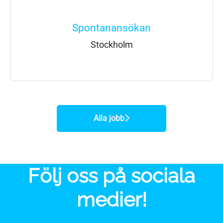
Spontanansökan
Stockholm
Alla jobb
Följ oss på sociala
medier!