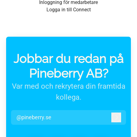
Inloggning för medarbetare
Logga in till Connect
Jobbar du redan på
Pineberry AB?
Var med och rekrytera din framtida
kollega.
@pineberry.se
Logga in