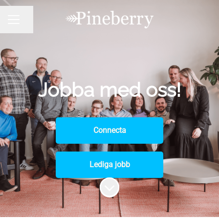
Dela sidan
KARRIÄRMENY
Jobba med oss!
Connecta
Lediga jobb
Skrolla för mer innehåll