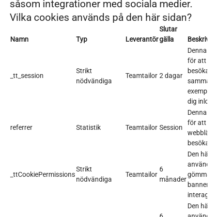
såsom integrationer med sociala medier.
Vilka cookies används på den här sidan?
Slutar
Namn
Typ
Leverantör
gälla
Beskrivni
Denna co
för att sp
Strikt
besökare
_tt_session
Teamtailor
2 dagar
nödvändiga
sammanha
exempel fö
dig inlog
Denna co
för att ide
referrer
Statistik
Teamtailor
Session
webblänk
besökarna 
Den här c
används f
Strikt
6
_ttCookiePermissions
Teamtailor
gömma co
nödvändiga
månader
bannern n
interager
Den här c
6
används f