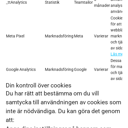
_ttAnalytics
Statistik
Teamtailor
månader
analysera
använder 
Cookies 
för att ide
webbläsar
Meta Pixel
Marknadsföring
Meta
Varierar
marknads
och tjänst
av sidan (
Läs mer
Dessa co
för markn
Google Analytics
Marknadsföring
Google
Varierar
och tjänst
av sidan.
Din kontroll över cookies
Du har rätt att bestämma om du vill
samtycka till användningen av cookies som
inte är nödvändiga. Du kan göra det genom
att: