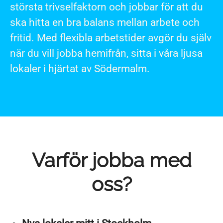
största trivselfaktorn och jobbar för att du
ska hitta en bra balans mellan arbete och
fritid. Med flexibla arbetstider avgör du själv
när du vill jobba hemifrån, sitta i våra ljusa
lokaler i hjärtat av Södermalm.
Varför jobba med
oss?