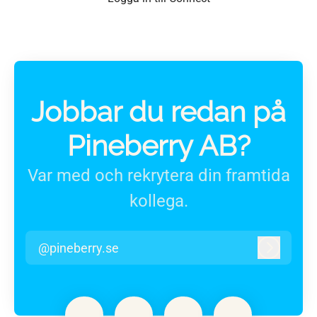
Jobbar du redan på
Pineberry AB?
Var med och rekrytera din framtida
kollega.
@pineberry.se
Logga in