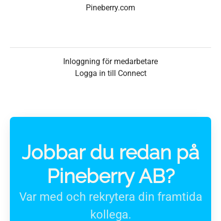
Pineberry.com
Inloggning för medarbetare
Logga in till Connect
Jobbar du redan på
Pineberry AB?
Var med och rekrytera din framtida
kollega.