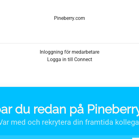
Pineberry.com
Inloggning för medarbetare
Logga in till Connect
ar du redan på Pineberr
Var med och rekrytera din framtida kollega