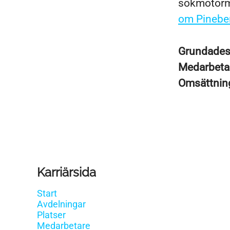
sökmotorma
om Pineber
Grundade
Medarbeta
Omsättni
Karriärsida
Start
Avdelningar
Platser
Medarbetare