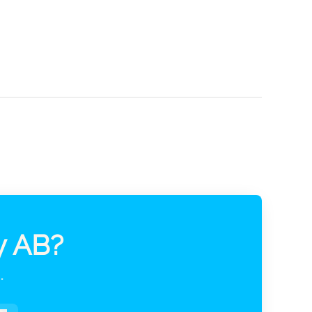
y AB?
.