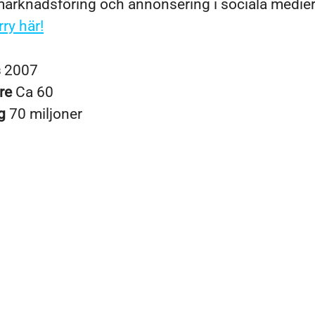
rknadsföring och annonsering i sociala medie
ry här!
s
2007
re
Ca 60
ng
70 miljoner