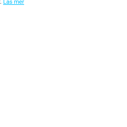
r.
Läs mer