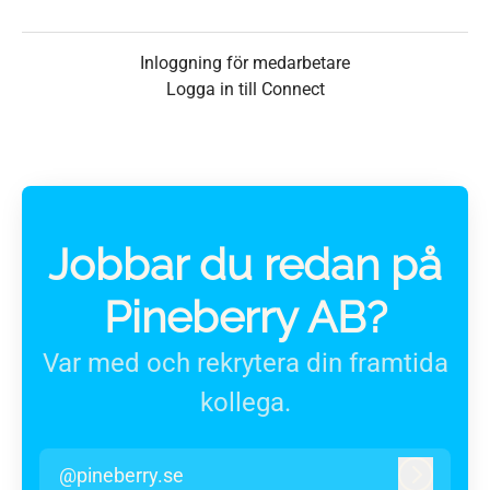
Inloggning för medarbetare
Logga in till Connect
Jobbar du redan på
Pineberry AB?
Var med och rekrytera din framtida
kollega.
@pineberry.se
Logga in