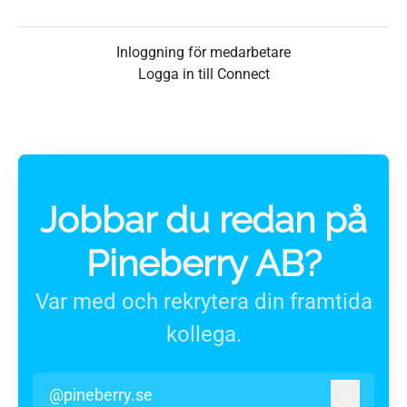
Inloggning för medarbetare
Logga in till Connect
Jobbar du redan på
Pineberry AB?
Var med och rekrytera din framtida
kollega.
@pineberry.se
Logga in