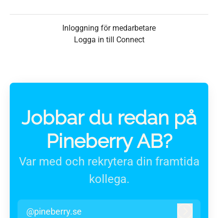
Inloggning för medarbetare
Logga in till Connect
Jobbar du redan på
Pineberry AB?
Var med och rekrytera din framtida
kollega.
@pineberry.se
Logga in