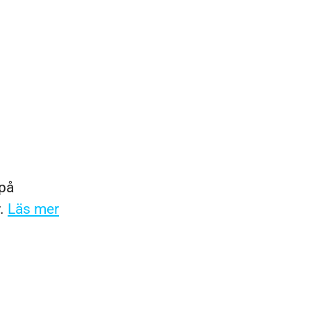
 på
r.
Läs mer