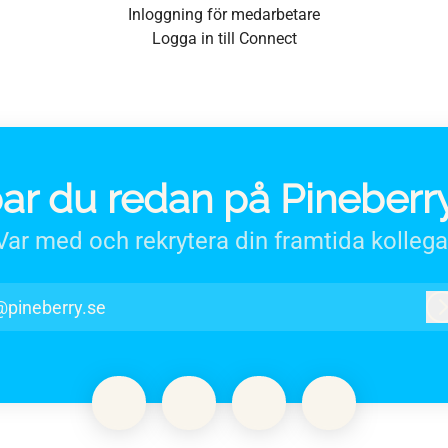
Inloggning för medarbetare
Logga in till Connect
ar du redan på Pineberr
Var med och rekrytera din framtida kollega
@pineberry.se