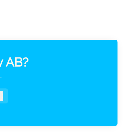
y AB?
.
Logga in