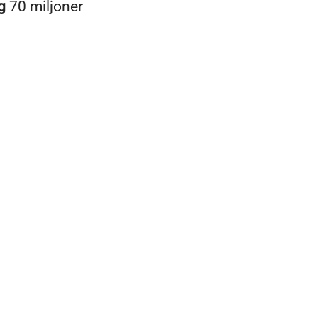
ng
70 miljoner