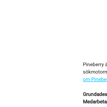
Pineberry ä
sökmotorma
om Pineber
Grundade
Medarbeta