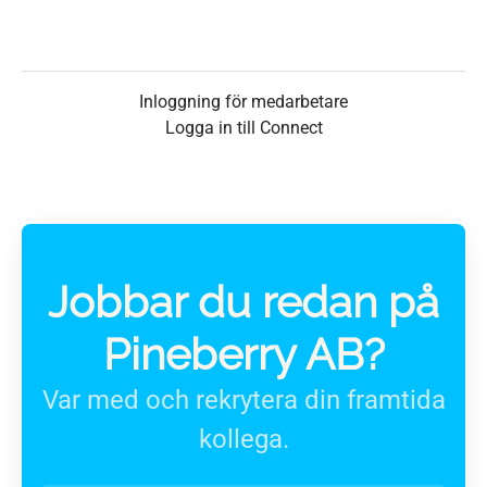
Inloggning för medarbetare
Logga in till Connect
Jobbar du redan på
Pineberry AB?
Var med och rekrytera din framtida
kollega.