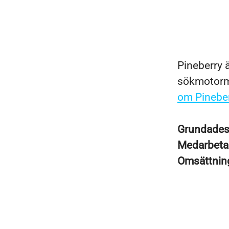
Pineberry ä
sökmotorma
om Pineber
Grundade
Medarbeta
Omsättni