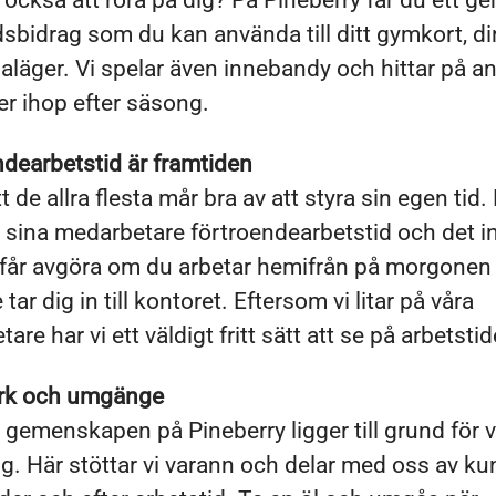
u också att röra på dig? På Pineberry får du ett g
dsbidrag som du kan använda till ditt gymkort, d
galäger. Vi spelar även innebandy och hittar på a
ter ihop efter säsong.
dearbetstid är framtiden
tt de allra flesta mår bra av att styra sin egen tid
 sina medarbetare förtroendearbetstid och det i
 får avgöra om du arbetar hemifrån på morgonen 
 tar dig in till kontoret. Eftersom vi litar på våra
re har vi ett väldigt fritt sätt att se på arbetstid
rk och umgänge
 gemenskapen på Pineberry ligger till grund för v
. Här stöttar vi varann och delar med oss av k