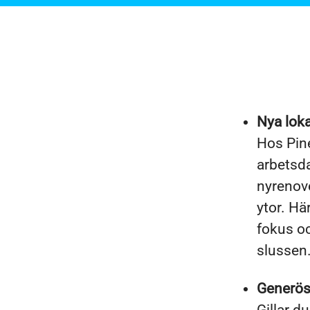
Nya loka
Hos Pine
arbetsda
nyrenov
ytor. Hä
fokus oc
slussen
Generös 