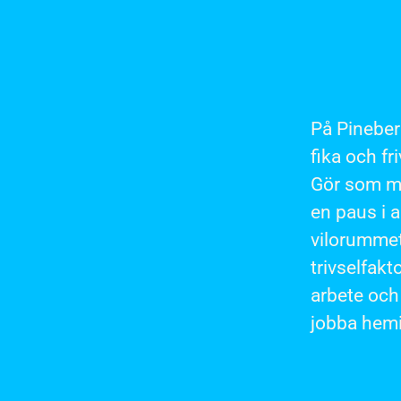
På Pineber
fika och fr
Gör som må
en paus i ar
vilorummet
trivselfakt
arbete och 
jobba hemif