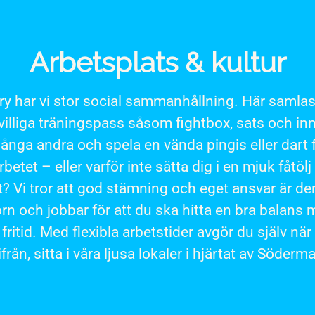
Arbetsplats & kultur
ry har vi stor social sammanhållning. Här samlas
ivilliga träningspass såsom fightbox, sats och i
nga andra och spela en vända pingis eller dart fö
betet – eller varför inte sätta dig i en mjuk fåtölj 
? Vi tror att god stämning och eget ansvar är de
orn och jobbar för att du ska hitta en bra balans 
fritid. Med flexibla arbetstider avgör du själv när 
rån, sitta i våra ljusa lokaler i hjärtat av Söderm