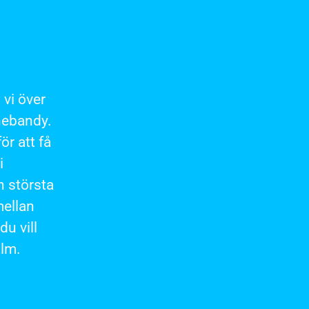
 vi över
nnebandy.
r att få
i
n största
mellan
du vill
alm.