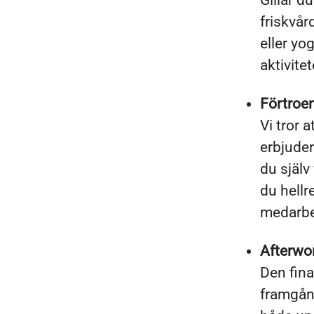
Gillar d
friskvår
eller yo
aktivite
Förtroen
Vi tror a
erbjuder
du själv
du hellre
medarbeta
Afterwo
Den fina
framgång