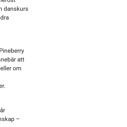
eneröst
in danskurs
ndra
. Pineberry
nnebär att
eller om
er.
år
unskap –