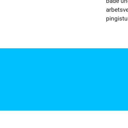
både und
arbetsve
pingistu