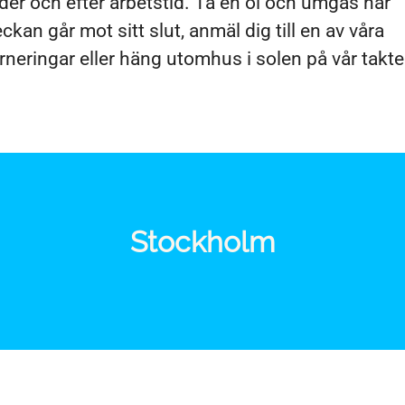
er och efter arbetstid. Ta en öl och umgås när
ckan går mot sitt slut, anmäl dig till en av våra
rneringar eller häng utomhus i solen på vår takte
Stockholm