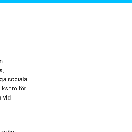
in
a,
ga sociala
 liksom för
 vid