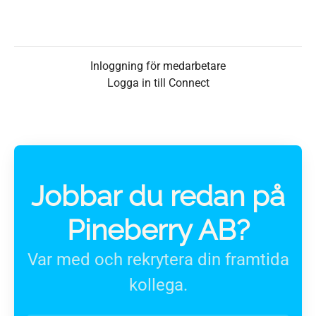
Inloggning för medarbetare
Logga in till Connect
Jobbar du redan på
Pineberry AB?
Var med och rekrytera din framtida
kollega.