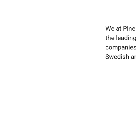
We at Pine
the leadin
companies 
Swedish a