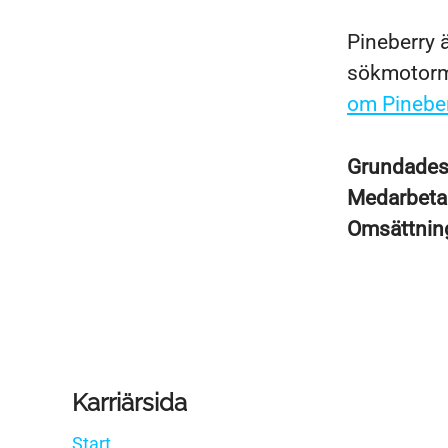
Pineberry ä
sökmotorma
om Pineber
Grundade
Medarbeta
Omsättni
Karriärsida
Start