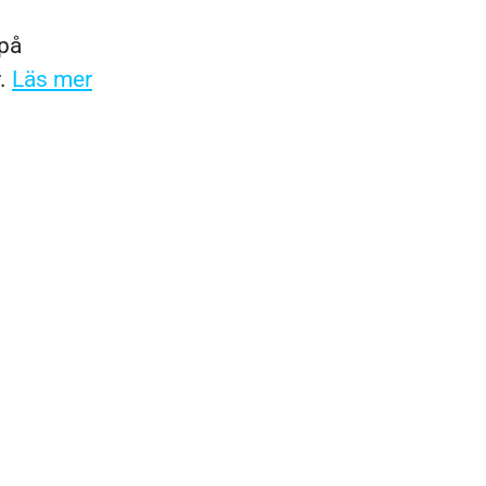
 på
r.
Läs mer