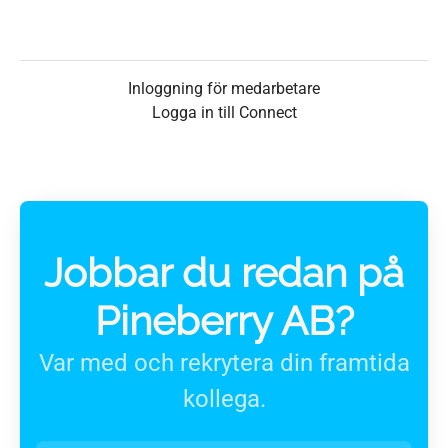
Inloggning för medarbetare
Logga in till Connect
Jobbar du redan på
Pineberry AB?
Var med och rekrytera din framtida
kollega.