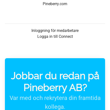
Pineberry.com
Inloggning för medarbetare
Logga in till Connect
Jobbar du redan på
Pineberry AB?
Var med och rekrytera din framtida
kollega.