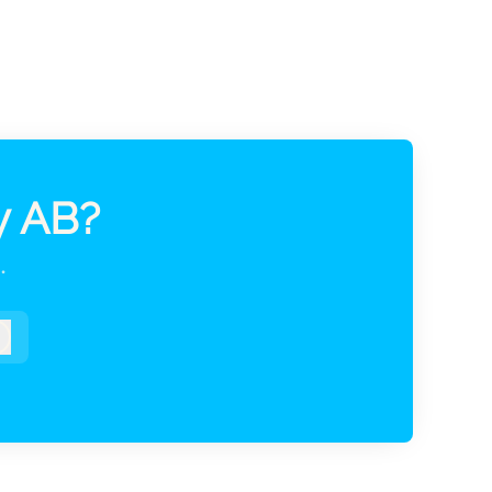
y AB?
.
Logga in