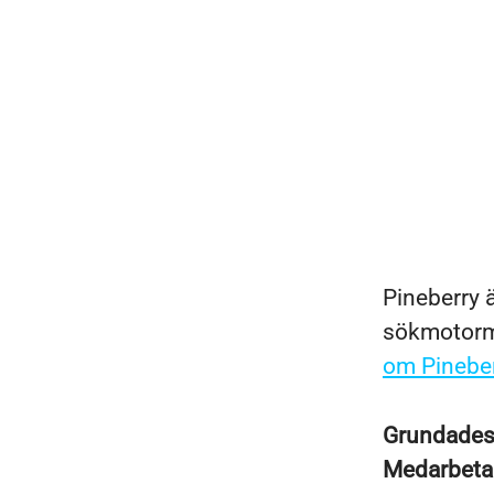
Pineberry ä
sökmotorma
om Pineber
Grundade
Medarbeta