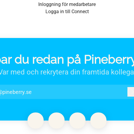
Inloggning för medarbetare
Logga in till Connect
ar du redan på Pineberr
Var med och rekrytera din framtida kollega
@pineberry.se