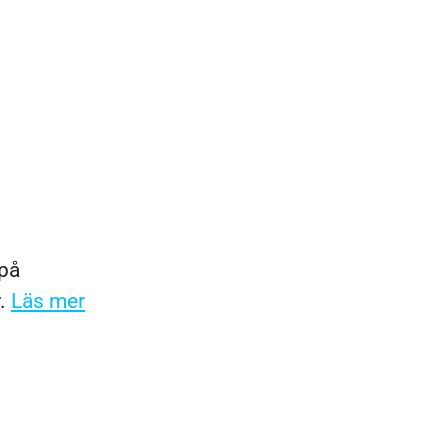
 på
r.
Läs mer