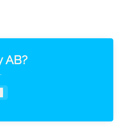
y AB?
.
Logga in