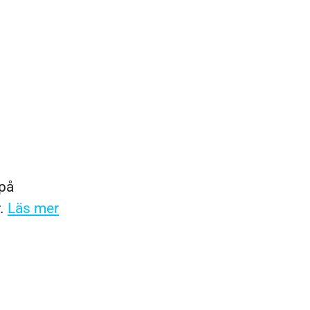
 på
r.
Läs mer