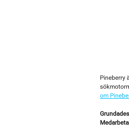
Pineberry ä
sökmotorma
om Pineber
Grundade
Medarbeta