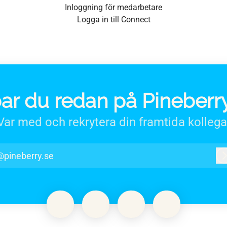
Inloggning för medarbetare
Logga in till Connect
ar du redan på Pineberr
Var med och rekrytera din framtida kollega
@pineberry.se